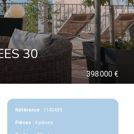
EES 30
398 000 €
Référence
1140439
Pièces
4 pièces