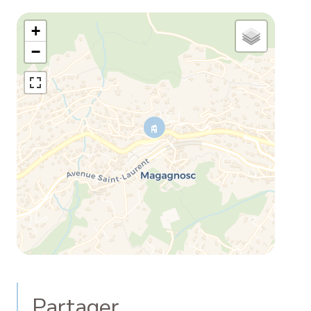
+
−
Partager